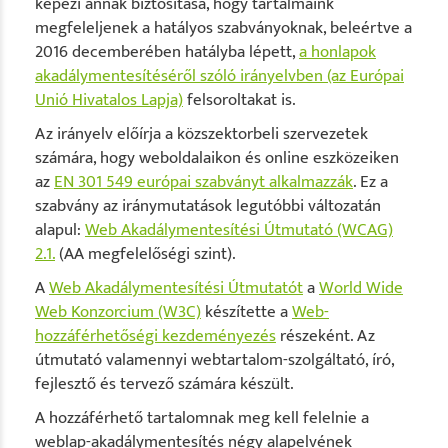
képezi annak biztosítása, hogy tartalmaink
megfeleljenek a hatályos szabványoknak, beleértve a
2016 decemberében hatályba lépett,
a honlapok
akadálymentesítéséről szóló irányelvben (az Európai
Unió Hivatalos Lapja)
felsoroltakat is.
Az irányelv előírja a közszektorbeli szervezetek
számára, hogy weboldalaikon és online eszközeiken
az
EN 301 549 európai szabványt alkalmazzák
. Ez a
szabvány az iránymutatások legutóbbi változatán
alapul:
Web Akadálymentesítési Útmutató (WCAG)
2.1.
(AA megfelelőségi szint).
A
Web Akadálymentesítési Útmutatót
a
World Wide
Web Konzorcium (W3C)
készítette a
Web-
hozzáférhetőségi kezdeményezés
részeként. Az
útmutató valamennyi webtartalom-szolgáltató, író,
fejlesztő és tervező számára készült.
A hozzáférhető tartalomnak meg kell felelnie a
weblap-akadálymentesítés négy alapelvének