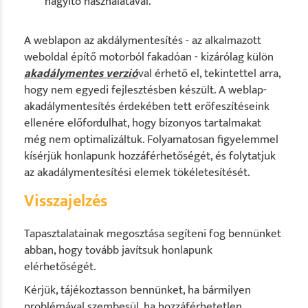
nagyító használatával.
A weblapon az akdálymentesítés - az alkalmazott
weboldal építő motorból fakadóan - kizárólag külön
akadálymentes verzió
val érhető el, tekintettel arra,
hogy nem egyedi fejlesztésben készült. A weblap-
akadálymentesítés érdekében tett erőfeszítéseink
ellenére előfordulhat, hogy bizonyos tartalmakat
még nem optimalizáltuk. Folyamatosan figyelemmel
kísérjük honlapunk hozzáférhetőségét, és folytatjuk
az akadálymentesítési elemek tökéletesítését.
Visszajelzés
Tapasztalatainak megosztása segíteni fog bennünket
abban, hogy tovább javítsuk honlapunk
elérhetőségét.
Kérjük, tájékoztasson bennünket, ha bármilyen
problémával szembesül, ha hozzáférhetetlen