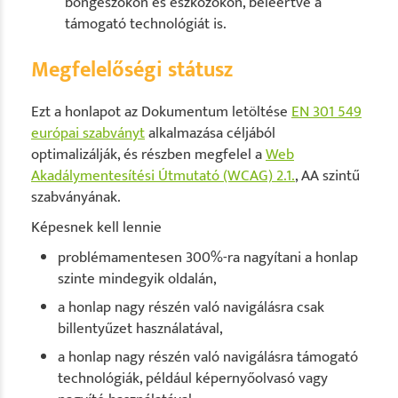
böngészőkön és eszközökön, beleértve a
támogató technológiát is.
Megfelelőségi státusz
Ezt a honlapot az Dokumentum letöltése
EN 301 549
európai szabványt
alkalmazása céljából
optimalizálják, és részben megfelel a
Web
Akadálymentesítési Útmutató (WCAG) 2.1.
, AA szintű
szabványának.
Képesnek kell lennie
problémamentesen 300%-ra nagyítani a honlap
szinte mindegyik oldalán,
a honlap nagy részén való navigálásra csak
billentyűzet használatával,
a honlap nagy részén való navigálásra támogató
technológiák, például képernyőolvasó vagy