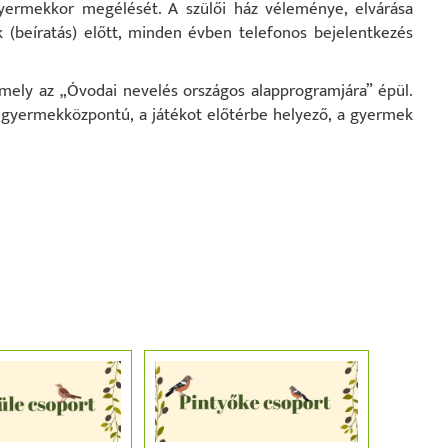
 gyermekkor megélését. A szülői ház véleménye, elvárása
 (beíratás) előtt, minden évben telefonos bejelentkezés
 mely az „Óvodai nevelés országos alapprogramjára” épül.
gyermekközpontú, a játékot előtérbe helyező, a gyermek