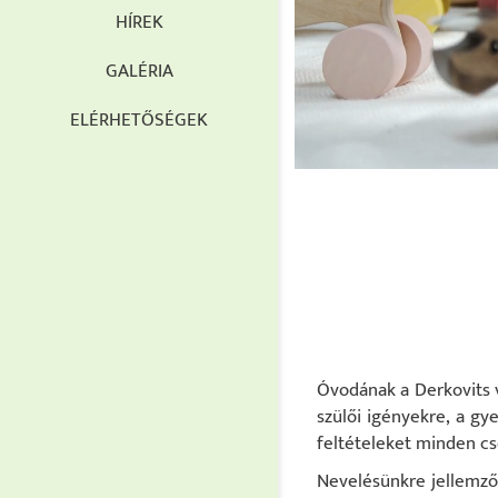
HÍREK
GALÉRIA
ELÉRHETŐSÉGEK
Óvodának a Derkovits v
szülői igényekre, a g
feltételeket minden cs
Nevelésünkre jellemző 