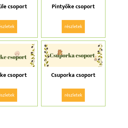
üle csoport
Pintyőke csoport
részletek
részletek
rke csoport
Csuporka csoport
részletek
részletek