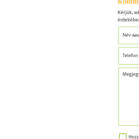
Kommu
Kérjük, a
érdekébe
Név
(köt
Telefo
Megjeg
Hozz