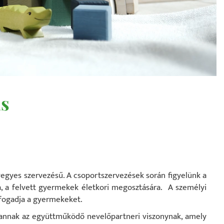
s
vegyes szervezésű. A csoportszervezések során figyelünk a
a, a felvett gyermekek életkori megosztására. A személyi
 fogadja a gyermekeket.
ja annak az együttműködő nevelőpartneri viszonynak, amely