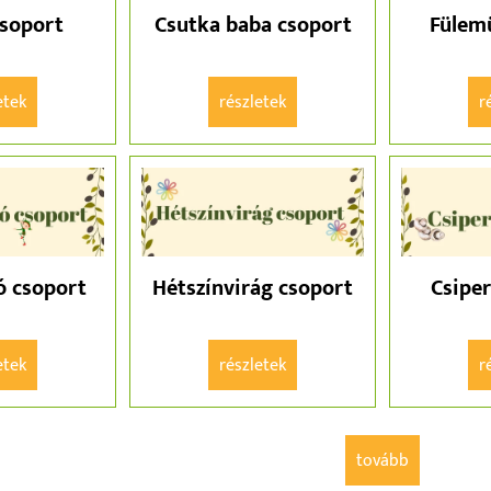
csoport
Csutka baba csoport
Fülem
etek
részletek
ó csoport
Hétszínvirág csoport
Csipe
etek
részletek
tovább