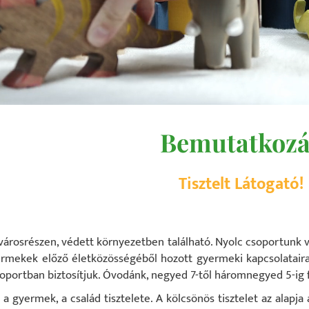
Bemutatkozá
Tisztelt Látogató!
árosrészen, védett környezetben található. Nyolc csoportunk 
yermekek előző életközösségéből hozott gyermeki kapcsolatair
oportban biztosítjuk. Óvodánk, negyed 7-től háromnegyed 5-ig
a gyermek, a család tisztelete. A kölcsönös tisztelet az alap