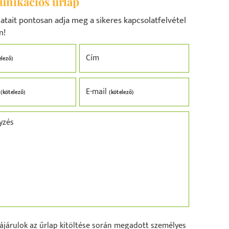
nikációs űrlap
datait pontosan adja meg a sikeres kapcsolatfelvétel
n!
Cím
elező)
n
E-mail
(kötelező)
(kötelező)
yzés
ájárulok az űrlap kitöltése során megadott személyes