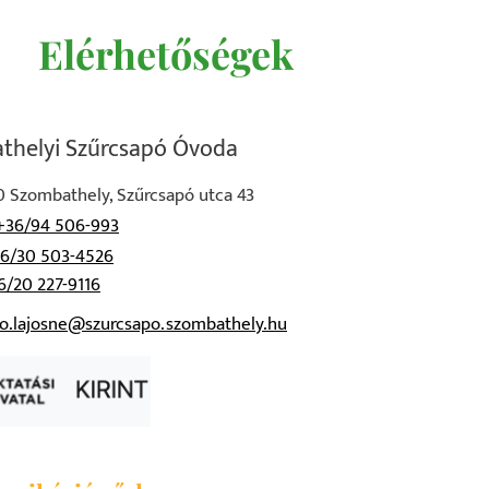
Elérhetőségek
thelyi Szűrcsapó Óvoda
 Szombathely, Szűrcsapó utca 43
+36/94 506-993
6/30 503-4526
6/20 227-9116
oo.lajosne@szurcsapo.szombathely.hu