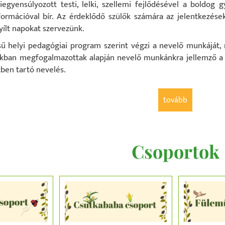
iegyensúlyozott testi, lelki, szellemi fejlődésével a boldog
ormációval bír. Az érdeklődő szülők számára az jelentkezések
nyílt napokat szervezünk.
sű helyi pedagógiai program szerint végzi a nevelő munkáját,
ban megfogalmazottak alapján nevelő munkánkra jellemző a 
tben tartó nevelés.
tovább
Csoportok