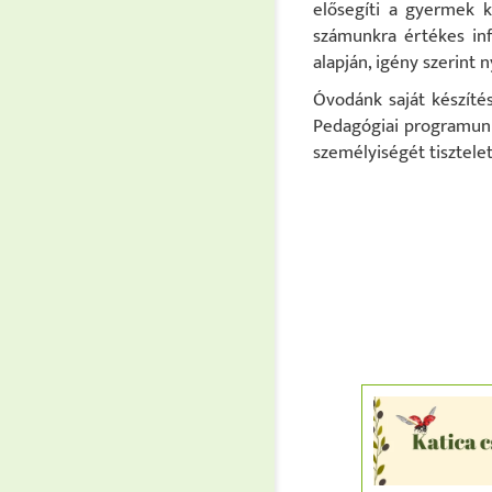
elősegíti a gyermek k
számunkra értékes inf
alapján, igény szerint 
Óvodánk saját készíté
Pedagógiai programunk
személyiségét tisztele