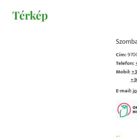
Térkép
Szomba
Cím:
9700
Telefon:
Mobil:
+3
+3
E-mail:
j