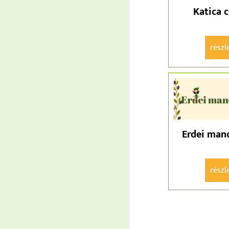
Katica 
részl
Erdei man
részl